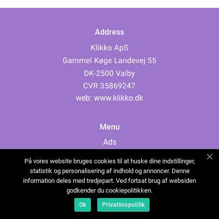
Address
web:
www.klikko.dk
Menu
Ads
About Us
På vores website bruges cookies til at huske dine indstillinger,
Cookies
statistik og personalisering af indhold og annoncer. Denne
information deles med tredjepart. Ved fortsat brug af websiden
Contact
godkender du cookiepolitikken.
Sitemap
Ok
Privatlivspolitik