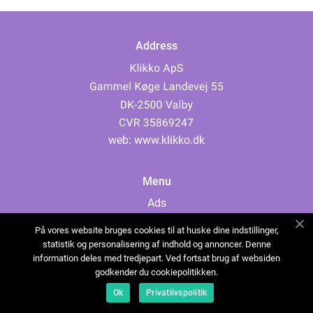
Address
web:
www.klikko.dk
Menu
Ads
About Us
På vores website bruges cookies til at huske dine indstillinger,
Cookies
statistik og personalisering af indhold og annoncer. Denne
information deles med tredjepart. Ved fortsat brug af websiden
Contact
godkender du cookiepolitikken.
Sitemap
Ok
Privatlivspolitik