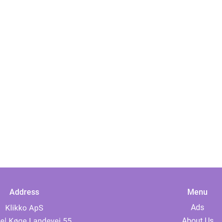
Address
Menu
Ads
About Us