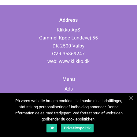
Address
web:
www.klikko.dk
Menu
Ads
About Us
På vores website bruges cookies til at huske dine indstillinger,
Cookies
statistik og personalisering af indhold og annoncer. Denne
information deles med tredjepart. Ved fortsat brug af websiden
Contact
godkender du cookiepolitikken.
Sitemap
Ok
Privatlivspolitik