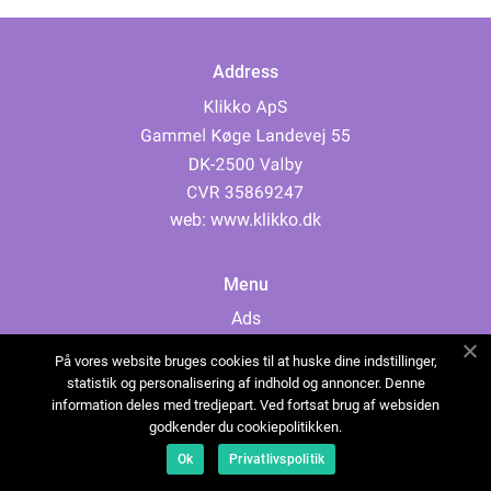
Address
web:
www.klikko.dk
Menu
Ads
About Us
På vores website bruges cookies til at huske dine indstillinger,
Cookies
statistik og personalisering af indhold og annoncer. Denne
information deles med tredjepart. Ved fortsat brug af websiden
Contact
godkender du cookiepolitikken.
Sitemap
Ok
Privatlivspolitik