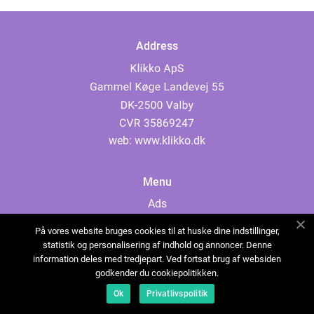
Address
web:
www.klikko.dk
Menu
Ads
About Us
På vores website bruges cookies til at huske dine indstillinger,
Cookies
statistik og personalisering af indhold og annoncer. Denne
information deles med tredjepart. Ved fortsat brug af websiden
Contact
godkender du cookiepolitikken.
Sitemap
Ok
Privatlivspolitik