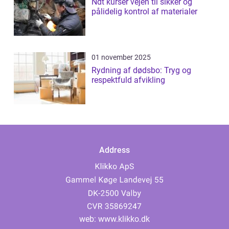
Ndt kurser vejen til sikker og
pålidelig kontrol af materialer
01 november 2025
Rydning af dødsbo: Tryg og
respektfuld afvikling
Address
web:
www.klikko.dk