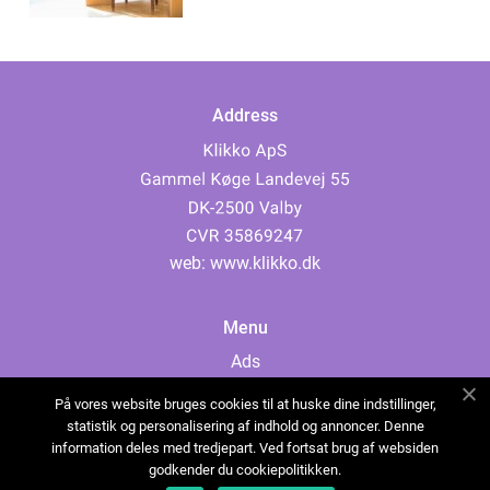
Address
web:
www.klikko.dk
Menu
Ads
About Us
På vores website bruges cookies til at huske dine indstillinger,
Cookies
statistik og personalisering af indhold og annoncer. Denne
information deles med tredjepart. Ved fortsat brug af websiden
Contact
godkender du cookiepolitikken.
Sitemap