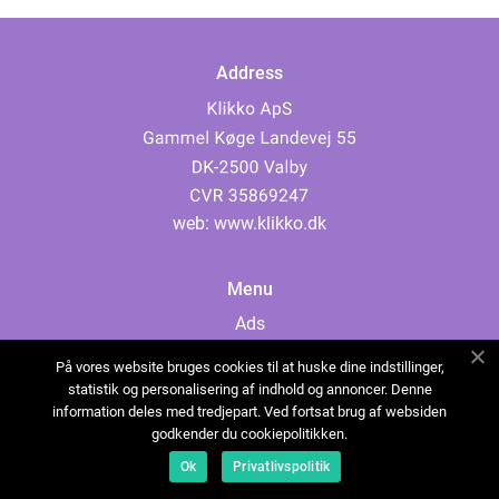
Address
web:
www.klikko.dk
Menu
Ads
About Us
På vores website bruges cookies til at huske dine indstillinger,
Cookies
statistik og personalisering af indhold og annoncer. Denne
information deles med tredjepart. Ved fortsat brug af websiden
Contact
godkender du cookiepolitikken.
Sitemap
Ok
Privatlivspolitik