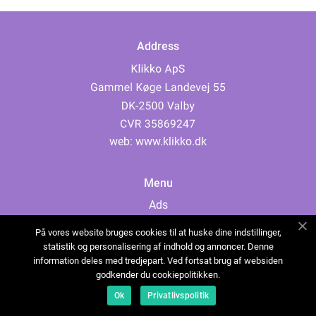
Address
web:
www.klikko.dk
Menu
Ads
About Us
På vores website bruges cookies til at huske dine indstillinger,
Cookies
statistik og personalisering af indhold og annoncer. Denne
information deles med tredjepart. Ved fortsat brug af websiden
Contact
godkender du cookiepolitikken.
Sitemap
Ok
Privatlivspolitik