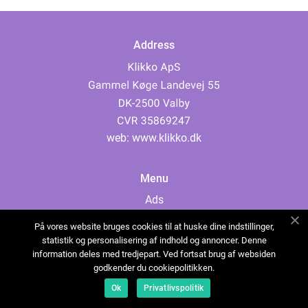
Address
web:
www.klikko.dk
Menu
Ads
About Us
På vores website bruges cookies til at huske dine indstillinger,
Cookies
statistik og personalisering af indhold og annoncer. Denne
information deles med tredjepart. Ved fortsat brug af websiden
Contact
godkender du cookiepolitikken.
Sitemap
Ok
Privatlivspolitik