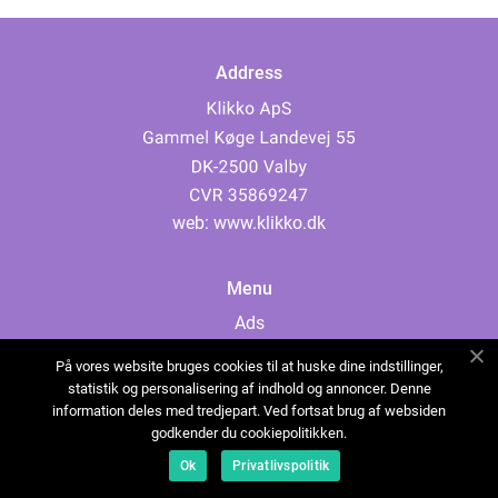
Address
web:
www.klikko.dk
Menu
Ads
About Us
På vores website bruges cookies til at huske dine indstillinger,
Cookies
statistik og personalisering af indhold og annoncer. Denne
information deles med tredjepart. Ved fortsat brug af websiden
Contact
godkender du cookiepolitikken.
Sitemap
Ok
Privatlivspolitik