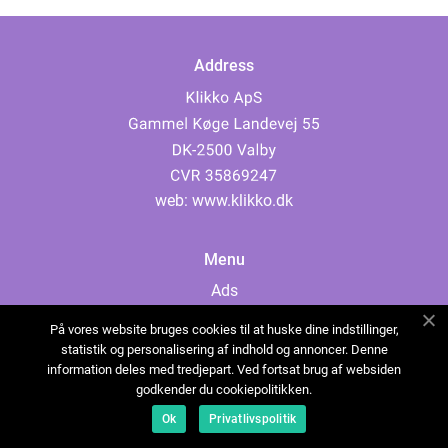
Address
web:
www.klikko.dk
Menu
Ads
About Us
På vores website bruges cookies til at huske dine indstillinger,
Cookies
statistik og personalisering af indhold og annoncer. Denne
information deles med tredjepart. Ved fortsat brug af websiden
Contact
godkender du cookiepolitikken.
Sitemap
Ok
Privatlivspolitik