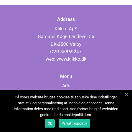
Address
web:
www.klikko.dk
Menu
Ads
About Us
På vores website bruges cookies til at huske dine indstillinger,
Cookies
statistik og personalisering af indhold og annoncer. Denne
information deles med tredjepart. Ved fortsat brug af websiden
Contact
godkender du cookiepolitikken.
Sitemap
Ok
Privatlivspolitik