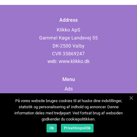
Address
web:
www.klikko.dk
Menu
Ads
About Us
På vores website bruges cookies til at huske dine indstillinger,
Cookies
statistik og personalisering af indhold og annoncer. Denne
information deles med tredjepart. Ved fortsat brug af websiden
Contact
godkender du cookiepolitikken.
Sitemap
Ok
Privatlivspolitik